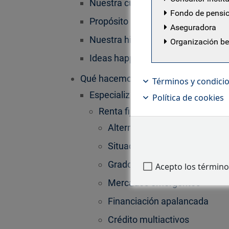
Nuestra cultura
Fondo de pensi
Propósito y visión
Aseguradora
Nuestra historia
Organización b
Ideas happen here
Qué hacemos
Términos y condici
Especialización
Política de cookies
Renta fija
Alternativos
Situaciones especiales
Grado de inversión
Acepto los término
Mercados emergentes
Financiación apalancada
Crédito multiactivos