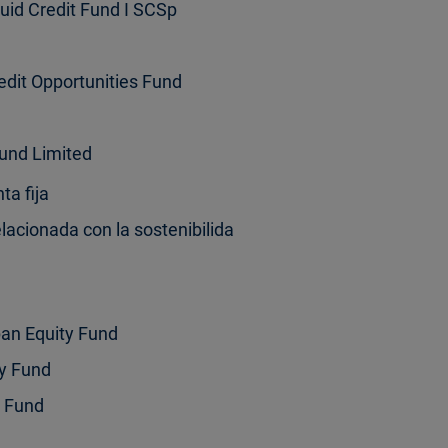
uid Credit Fund I SCSp
edit Opportunities Fund
Fund Limited
ta fija
acionada con la sostenibilida
e
pan Equity Fund
ty Fund
n Fund