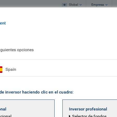
Global
Empresa
s
Qué hacemos
Qué pensamos
iguientes opciones
versores institucionales
Spain
de inversor haciendo clic en el cuadro:
onal
Inversor profesional
ucional
Selector de fondos