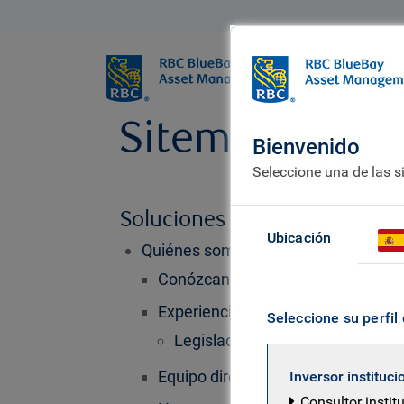
BlueBay
Quiénes somo
Sitemap
Bienvenido
Seleccione una de las s
Soluciones avanzadas para in
Ubicación
Quiénes somos
Conózcanos
Experiencia de inversión
Seleccione su perfil 
Legislación y política
Equipo directivo
Inversor instituci
Consultor instit