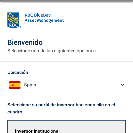
BlueBay
What we do
Responsible investment
Nuestro enfoque
Nuestro enfoque
Bienvenido
Seleccione una de las siguientes opciones
Ubicación
Spain
Seleccione su perfil de inversor haciendo clic en el
cuadro:
Inversor institucional