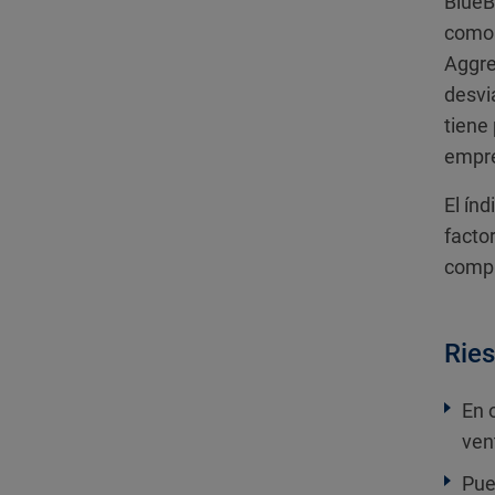
BlueB
como 
Aggre
desvi
tiene
empre
El ín
facto
compa
Ries
En 
ven
Pue