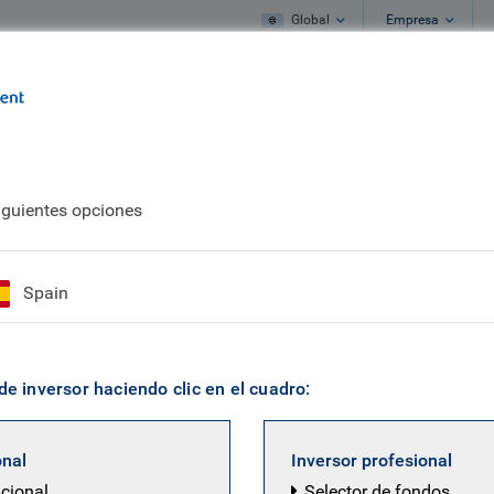
Global
Empresa
s
Qué hacemos
Qué pensamos
t Grade Euro Aggregate Bond Fund
iguientes opciones
ment Grade Euro Agg
Spain
de inversor haciendo clic en el cuadro:
onal
Inversor profesional
ucional
Selector de fondos