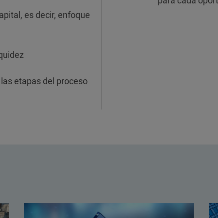
para cada oport
apital, es decir, enfoque
iquidez
 las etapas del proceso
s