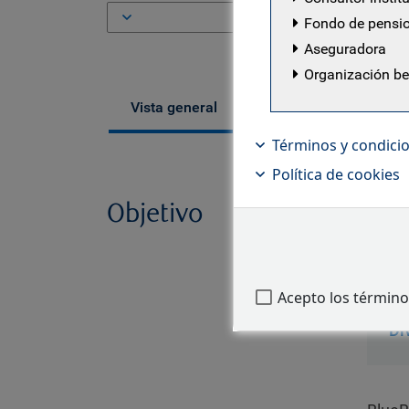
ISI
Fondo de pensi
Aseguradora
Organización b
Gestores de fondos
Vista general
Términos y condici
Política de cookies
Objetivo
BlueB
emiso
medio
Acepto los término
Di