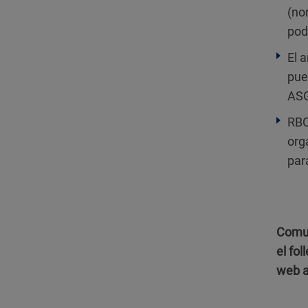
(no
pod
El 
pue
ASG
RBC
org
par
Comun
el fo
web a