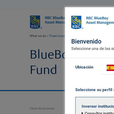
BlueBay
Quiénes somo
What we do
Fixed income fund centre
BlueBay Investmen
Bienvenido
Seleccione una de las s
BlueBay Invest
Fund
Ubicación
Seleccione su perfil 
Inversor instituci
Clase de acciones
Consultor instit