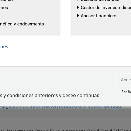
N
ones
Gestor de inversión disc
Asesor financiero
enéfica y endowments
ones
ay Investment Grade Euro Aggregate Bond Fund está dise
res públicos y corporativos invesment grade europeos, tip
Acce
ambientales, sociales y de gobernanza (ESG).
Por fa
s y condiciones anteriores y deseo continuar.
vulgación de información relativa a la sostenibilidad