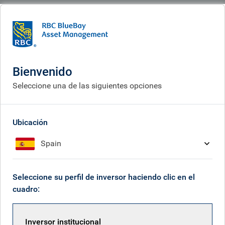
BlueBay
What we do
Fixed income fund centre
BlueBay Leveraged Finance Total Return Fund
Bienvenido
BlueBay Leveraged
Seleccione una de las siguientes opciones
Finance Total Return Fund
Ubicación
Spain
Gestores de fondos
Vista general
Seleccione su perfil de inversor haciendo clic en el
cuadro:
Objective
Inversor institucional