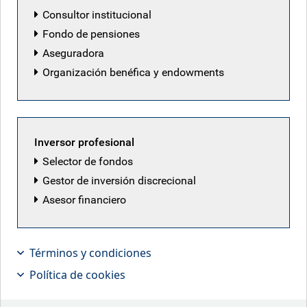
Consultor institucional
The Fund's objective is to achieve returns of cash plus 4-5%
Fondo de pensiones
on an annual basis, primarily by investing in senior secured
Aseguradora
loans and corporate debt of companies that are rated
Organización benéfica y endowments
below investment grade.
Divulgación de información relativa a la
Inversor profesional
sostenibilidad
Selector de fondos
Gestor de inversión discrecional
Asesor financiero
Pre-contractual SFDR disclosure
Términos y condiciones
Riesgos específicos del fondo
Política de cookies
Consulte el documento de información fundamental para