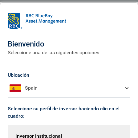
BlueBay
Who we are
Investment expertise
Policy & politics
Legislación y política
Bienvenido
Seleccione una de las siguientes opciones
Ubicación
Spain
Seleccione su perfil de inversor haciendo clic en el
cuadro:
Inversor institucional