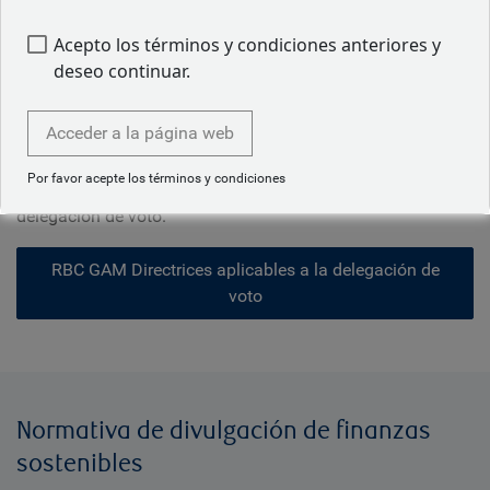
Directrices aplicables a la delegación de voto
Acepto los términos y condiciones anteriores y
La delegación de voto constituye una parte importante de
deseo continuar.
nuestro proceso de gestión responsable activa, ya que nos
permite transmitir nuestra opinión a los consejos de
Acceder a la página web
administración y los equipos directivos de las empresas.
Tomamos nuestras decisiones de voto de forma
Por favor acepte los términos y condiciones
independiente, de conformidad con nuestras directrices de
delegación de voto.
RBC GAM Directrices aplicables a la delegación de
voto
Normativa de divulgación de finanzas
sostenibles