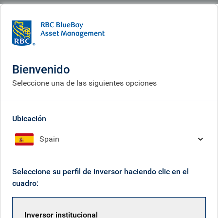
BlueBay
What we do
Responsible investment
Políticas e información
Políticas e información
Bienvenido
Seleccione una de las siguientes opciones
Ubicación
Spain
Seleccione su perfil de inversor haciendo clic en el
cuadro:
Inversor institucional