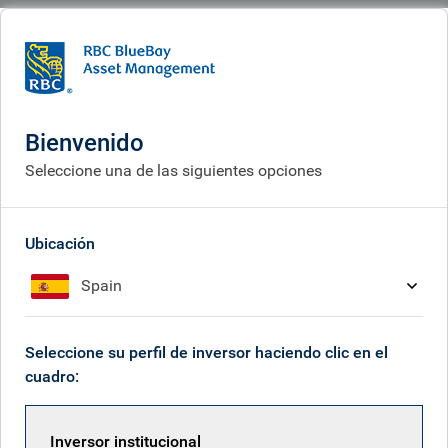
BlueBay
What we think
Insights
The next AI bottleneck: power, capital formation and the utility financing
cycle
Bienvenido
Seleccione una de las siguientes opciones
Energía, formación de
capital y ciclo de
Ubicación
financiación del sector
Spain
eléctrico
Jun 23, 2026
Seleccione su perfil de inversor haciendo clic en el
cuadro:
Anne Greenwood
Inversor institucional