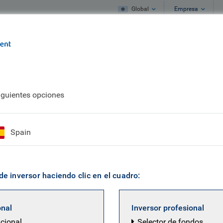
Global
Empresa
s
Qué hacemos
Qué pensamos
ocked by shocks
iguientes opciones
ado con Mike: La ine
Spain
uedarse
de inversor haciendo clic en el cuadro:
onal
Inversor profesional
ucional
Selector de fondos