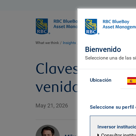
BlueBay
Quiénes somo
What we think
Insights
Markets with Mike: Stop being sh
Bienvenido
Seleccione una de las s
Claves de merc
Ubicación
venido para q
May 21, 2026
Seleccione su perfil 
Inversor instituci
Consultor instit