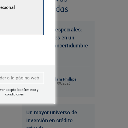
relacionadas
recional
Situaciones especiales:
oportunidades en un
contexto de incertidumbre
5 mins read
der a la página web
Adam Phillips
Jul 09, 2026
vor acepte los términos y
condiciones
Un mayor universo de
inversión en crédito