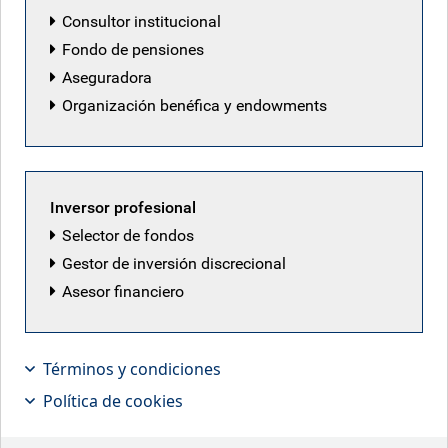
Consultor institucional
Fondo de pensiones
Aseguradora
Organización benéfica y endowments
Inversor profesional
Selector de fondos
Gestor de inversión discrecional
Asesor financiero
Tras un reciente viaje a Dubái y Riad,
Términos y condiciones
Illya Zyskind, gestor senior de deuda
Política de cookies
de mercados emergentes, comenta el
rápido desarrollo que están