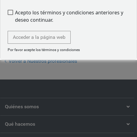
incluyen las relacionadas con el cambio climático, la
naturaleza y los derechos humanos. Antes de incorporarse
Acepto los términos y condiciones anteriores y
a RBC GAM en 2013, Matt trabajó en la división de banca
deseo continuar.
minorista de RBC. Inició su trayectoria profesional en el
sector de la inversión en 2010 y está licenciado en
Acceder a la página web
Administración Pública por la Universidad de Guelph
(Canadá).
Por favor acepte los términos y condiciones
Volver a Nuestros profesionales
Quiénes somos
Qué hacemos