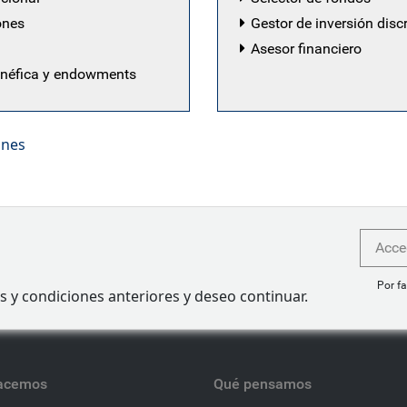
ando una labor independiente de control de riesgos al eq
ones
Gestor de inversión disc
 etapa en BlueBay, trabajó un año en la división de gestió
Asesor financiero
de fue analista de rentabilidad senior para las cartera
enéfica y endowments
 de alto rendimiento. Previamente, trabajó en State Street
ondos de LDI (inversión centrada en pasivos), renta fija, d
ió su andadura profesional en el sector de la gestión de 
ones
ra y un máster en Ingeniería Industrial por la Universida
n máster en Operativa y Finanzas Matemáticas por la B
nteriormente, Cass Business School). Asimismo, ha obten
 Inversiones (IMC).
Acce
Por fa
s y condiciones anteriores y deseo continuar.
acemos
Qué pensamos