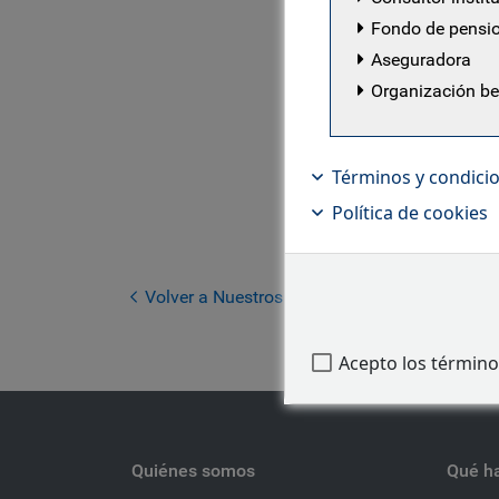
proporcion
Fondo de pensi
iniciar su
Aseguradora
Group, don
Organización b
renta fija
centró en f
Maria inic
Términos y condici
licenciatu
Política de cookies
así como u
Londres (a
Gestión de
Volver a Nuestros profesionales
Acepto los término
Quiénes somos
Qué h