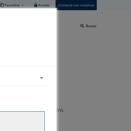
Favoritos
Acceso
Contacte con nosotros
Buscar
t Allocation
ación en crédito multiactivo.
es miembro del Grupo de
o analista de riesgos,