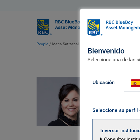
BlueBay
Quiénes somo
People
Maria Satizabal
Bienvenido
Seleccione una de las s
Mar
Ubicación
BlueBay
Seleccione su perfil 
Maria es g
Forma part
Inversor instituci
Decisiones
Consultor instit