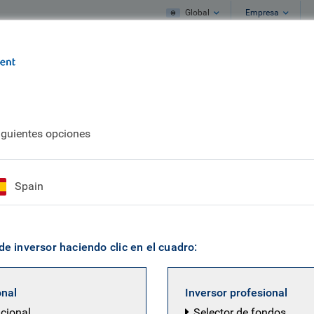
Global
Empresa
s
Qué hacemos
Qué pensamos
iguientes opciones
ia Satizabal
Spain
 Portfolio Manager, Credit Strategy & Asse
de inversor haciendo clic en el cuadro:
estora del equipo de renta fija de BlueBay, con especializ
e de la plataforma de crédito multiactivo desde 2013 y 
onal
Inversor profesional
 Multiactivo. Maria se incorporó a la gestora en 2008 com
ucional
Selector de fondos