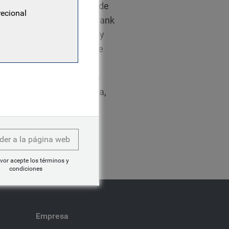
uipo de inversión. Antes de
recional
n de activos de Standard Bank
s de mercados emergentes y
 Global Advisors, donde se
ivisas y renta variable.
activos en 2004. Tiene una
d de Los Andes de Colombia,
ayes Business School de
ido el Certificado de
der a la página web
vor acepte los términos y
condiciones
Empresa