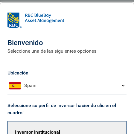
BlueBay
What we think
Insights
RBC EM ex-China Equity Strategy: a distinctive approach resulting in 5
years of strong performance
Bienvenido
Seleccione una de las siguientes opciones
Estrategia RBC EM ex-China
Equity: un enfoque único que
Ubicación
ha derivado en cinco años
Spain
de sólidos resultados
Oct 07, 2025
Seleccione su perfil de inversor haciendo clic en el
cuadro:
Miya Tailor
Inversor institucional