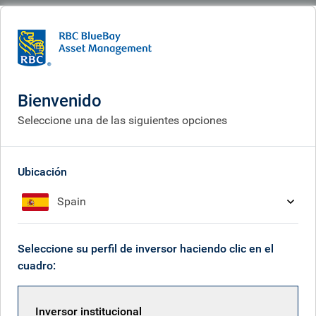
BlueBay
What we think
Insights
Greece and Turkey: shifting sands
Bienvenido
Grecia y Turquía: arenas
Seleccione una de las siguientes opciones
movedizas
Nov 14, 2025
Ubicación
Spain
Veronique Erb
Seleccione su perfil de inversor haciendo clic en el
cuadro:
Laurence Bensafi
Inversor institucional