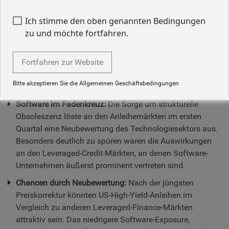
Yield-Markt – insbesondere im
Ich stimme den oben genannten Bedingungen
Vergleich zu anderen Leveraged-
zu und möchte fortfahren.
Finance-Märkten.
Fortfahren zur Website
Auf einen Blick:
Bitte akzeptieren Sie die Allgemeinen Geschäftsbedingungen
Software im Fadenkreuz:
Die Sorge um strukturelle
Obsoleszenz löste an den Anleihemärkten im ersten
Quartal eine Neubewertung des Technologiesektors aus.
Besonders deutlich zu spüren waren die Auswirkungen
an den Leveraged-Credit-Märkten, an denen Software-
Unternehmen äußerst prominent vertreten sind.
Chancen durch Neubewertung:
Nach der jüngsten
Preiskorrektur könnten US-High-Yield-Anleihen im
Vergleich zu anderen Leveraged-Finance-Märkten
attraktiv sein. Das niedrigere Software-Exposure,