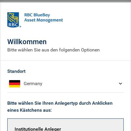
BlueBay
What we do
Responsible investment
Grundsätze & Berichte
Grundsätze & Berichte
Willkommen
Bitte wählen Sie aus den folgenden Optionen
Standort
Germany
Bitte wählen Sie Ihren Anlegertyp durch Anklicken
eines Kästchens aus:
Institutionelle Anleger