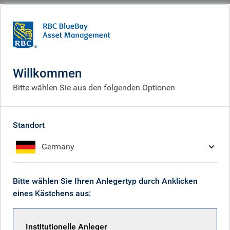
BlueBay
What we think
Analysen
Analysen
Willkommen
Bitte wählen Sie aus den folgenden Optionen
Erhalten Sie unsere neuesten Investment-Einblicke
Standort
Germany
Bitte wählen Sie Ihren Anlegertyp durch Anklicken
eines Kästchens aus:
Institutionelle Anleger