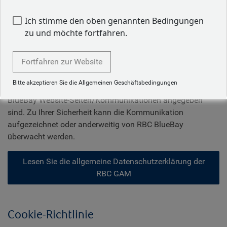
Sie nicht wünschen, von RBC BlueBay über Informationen
unterrichtet zu werden, von denen wir glauben, dass sie für
Ich stimme den oben genannten Bedingungen
Sie von Interesse sein könnten, teilen Sie uns dies bitte mit,
zu und möchte fortfahren.
entweder (i) bei der Registrierung auf einer RBC BlueBay
Website/Dienstleistung; oder (ii) indem Sie die Option
Fortfahren zur Website
"Abbestellen" in RBC BlueBay E-Mails nutzen; oder (iii)
indem Sie RBC BlueBay an die registrierte Adresse oder an
Bitte akzeptieren Sie die Allgemeinen Geschäftsbedingungen
andere Kontaktdaten schreiben, die auf bestimmten RBC
BlueBay Website-Seiten/Kommunikationen angegeben
sind. Zu Ihrer Sicherheit kann die Kommunikation
aufgezeichnet oder anderweitig von RBC BlueBay
überwacht werden.
Lesen Sie die allgemeine Datenschutzerklärung der
RBC GAM
Cookie-Richtlinie