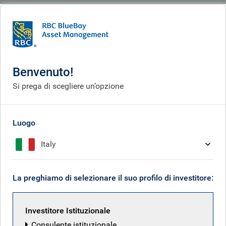
BlueBay
What we think
Insights
No hero for Net Zero
Benvenuto!
No hero for Net Zero
Si prega di scegliere un’opzione
Oct 17, 2025
Luogo
Italy
Mark Dowding
La preghiamo di selezionare il suo profilo di investitore:
Investitore Istituzionale
Consulente istituzionale