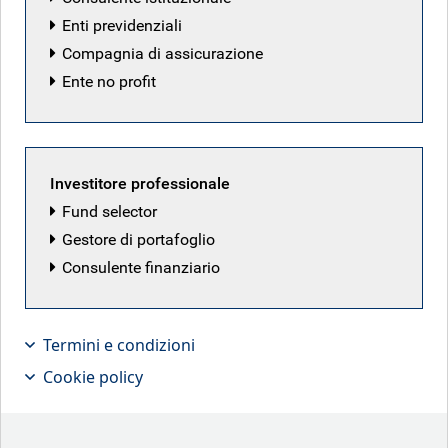
Enti previdenziali
Compagnia di assicurazione
Ente no profit
Investitore professionale
Fund selector
Gestore di portafoglio
Un argomento degno di nota ha
Consulente finanziario
attirato l'attenzione questa settimana
(e non si tratta delle importazioni di
Termini e condizioni
olio da cucina!)
Cookie policy
In sintesi