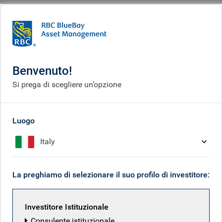
BlueBay
Who we are
Investment expertise
Policy & politics
Policy & politics
Benvenuto!
Si prega di scegliere un’opzione
Luogo
Italy
La preghiamo di selezionare il suo profilo di investitore:
Investitore Istituzionale
Consulente istituzionale