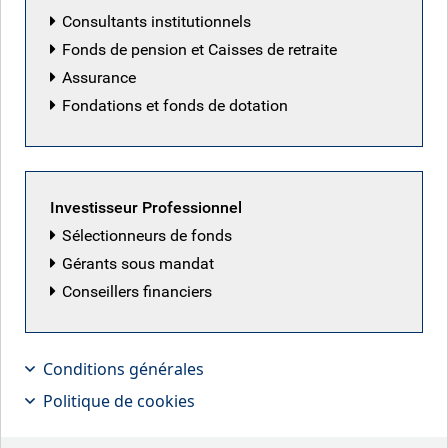
Consultants institutionnels
Fonds de pension et Caisses de retraite
Assurance
Fondations et fonds de dotation
Investisseur Professionnel
Sélectionneurs de fonds
Gérants sous mandat
Conseillers financiers
Neil Mehta, gestionnaire de
Conditions générales
portefeuille, assemble pour nous le
Politique de cookies
puzzle des marchés
macroéconomiques et obligataires