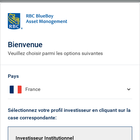
BlueBay
What we think
Insights
European bond markets: five musings from January 2026
Bienvenue
Marché obligataire européen
Veuillez choisir parmi les options suivantes
: cinq réflexions du mois de
janvier
Pays
France
Feb 03, 2026
Sélectionnez votre profil investisseur en cliquant sur la
case correspondante:
Neil Mehta
Investisseur Institutionnel