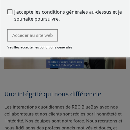
J'accepte les conditions générales au-dessus et je
souhaite poursuivre.
Accéder au site web
Play
Veuillez accepter les conditions générales
Video
Une intégrité qui nous différencie
Les interactions quotidiennes de RBC BlueBay avec nos
collaborateurs et nos clients sont régies par l’honnêteté et
l’intégrité. Nos équipes sont notre force. Nous recrutons et
nous fidélisons des professionnels motivés et doués, et