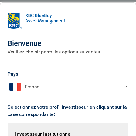
BlueBay
Who we are
À propos de nous
À propos de nous
Bienvenue
Veuillez choisir parmi les options suivantes
Pays
France
Sélectionnez votre profil investisseur en cliquant sur la
case correspondante:
Investisseur Institutionnel