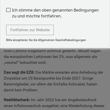
der europäischen Wirtschaft und
Anleihemärkte ergibt.
Ich stimme den oben genannten Bedingungen
zu und möchte fortfahren.
1. Die EZB wartet ab, doch das
Risikogleichgewicht deutet auf eine
Fortfahren zur Website
weitere Zinssenkung hin
Bitte akzeptieren Sie die Allgemeinen Geschäftsbedingungen
Stand der Dinge:
In den Jahren 2024 und 2025 hat die EZB
ihren Leitzins insgesamt achtmal gesenkt. Aktuell liegen
die europäischen Leitzinsen bei 2%, was allgemein als
„neutral“ betrachtet wird.
Das sagt die EZB:
Die Märkte erwarten eine Anhebung der
Zinssätze um 25 Basispunkte bis Ende 2027. Einige
Ratsmitglieder, vor allem der Erzfalke Schnabel, haben
damit kein Problem.
Realitätscheck:
Im Jahr 2022 hat ein Angebotsschock
einen Inflationsschub ausgelöst, eine Wiederholung dieses