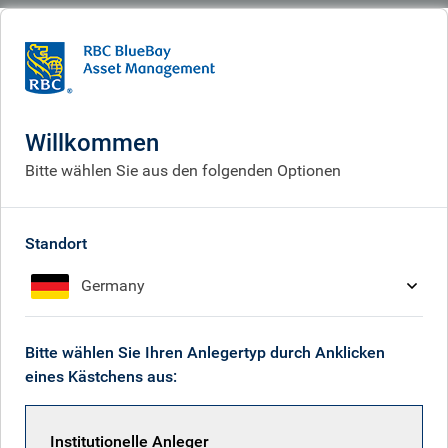
BlueBay
What we think
Insights
European bond markets: five musings from January 2026
Willkommen
Januarbericht: Fünf
Bitte wählen Sie aus den folgenden Optionen
Gedanken zu den
europäischen
Standort
Anleihemärkten
Germany
Feb 03, 2026
Bitte wählen Sie Ihren Anlegertyp durch Anklicken
eines Kästchens aus:
Neil Mehta
Institutionelle Anleger