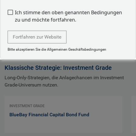
gesamten Risikospektrum umsetzen.
Ich stimme den oben genannten Bedingungen
zu und möchte fortfahren.
Fortfahren zur Website
Investment Grade Fonds
Bitte akzeptieren Sie die Allgemeinen Geschäftsbedingungen
Klassische Strategie: Investment Grade
Long-Only-Strategien, die Anlagechancen im Investment
Grade-Universum nutzen.
INVESTMENT GRADE
BlueBay Financial Capital Bond Fund