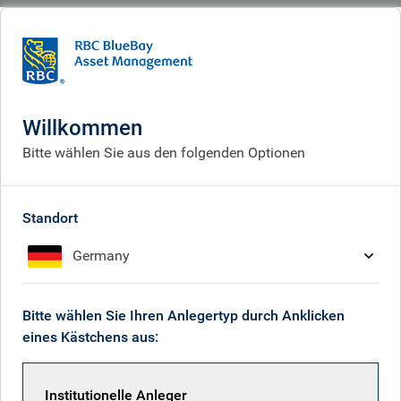
BlueBay
What we do
Specialisms
Fixed income
Investment grade
Investment grade
Willkommen
Bitte wählen Sie aus den folgenden Optionen
Standort
Germany
Bitte wählen Sie Ihren Anlegertyp durch Anklicken
eines Kästchens aus:
Institutionelle Anleger