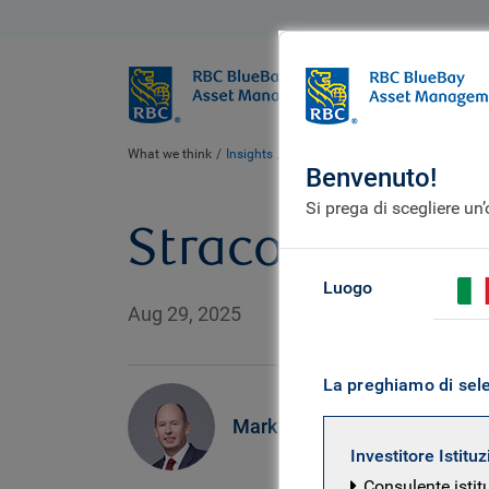
BlueBay
Chi siamo
What we think
Insights
Over-Cooked?
Benvenuto!
Si prega di scegliere un
Stracotto?
Luogo
Aug 29, 2025
La preghiamo di selez
Mark Dowding
Investitore Istitu
Consulente istit