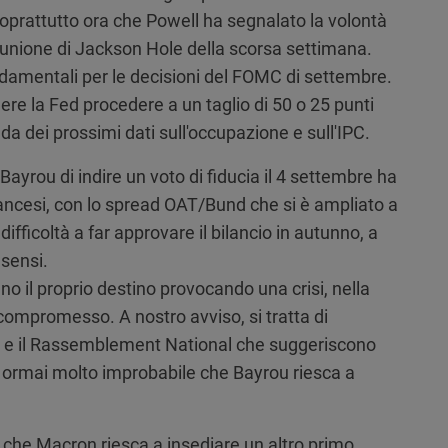
oprattutto ora che Powell ha segnalato la volontà
 riunione di Jackson Hole della scorsa settimana.
ndamentali per le decisioni del FOMC di settembre.
e la Fed procedere a un taglio di 50 o 25 punti
da dei prossimi dati sull'occupazione e sull'IPC.
Bayrou di indire un voto di fiducia il 4 settembre ha
rancesi, con lo spread OAT/Bund che si è ampliato a
fficoltà a far approvare il bilancio in autunno, a
sensi.
 il proprio destino provocando una crisi, nella
compromesso. A nostro avviso, si tratta di
sti e il Rassemblement National che suggeriscono
 ormai molto improbabile che Bayrou riesca a
 che Macron riesca a insediare un altro primo