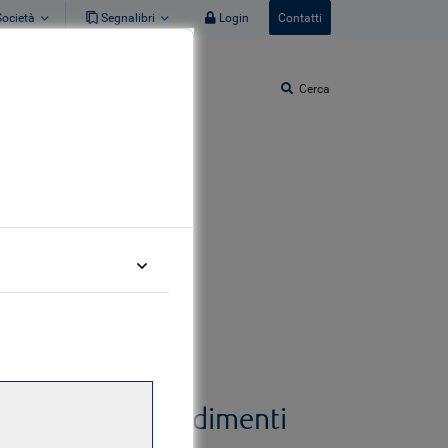
Società
Segnalibri
Login
Contatti
Cerca
Relativi
approfondimenti