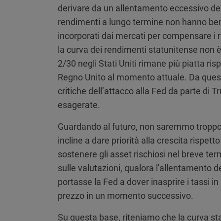
derivare da un allentamento eccessivo del
rendimenti a lungo termine non hanno ben
incorporati dai mercati per compensare i r
la curva dei rendimenti statunitense non è p
2/30 negli Stati Uniti rimane più piatta ri
Regno Unito al momento attuale. Da questo
critiche dell’attacco alla Fed da parte di 
esagerate.
Guardando al futuro, non saremmo troppo 
incline a dare priorità alla crescita rispet
sostenere gli asset rischiosi nel breve ter
sulle valutazioni, qualora l'allentamento d
portasse la Fed a dover inasprire i tassi in
prezzo in un momento successivo.
Su questa base, riteniamo che la curva s