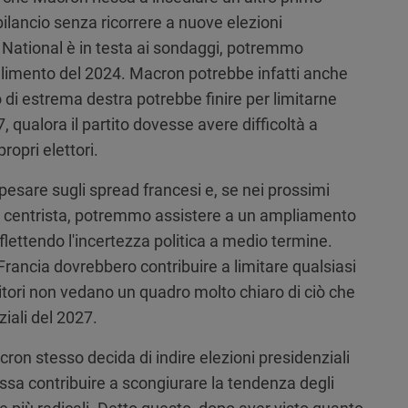
bilancio senza ricorrere a nuove elezioni
National è in testa ai sondaggi, potremmo
 fallimento del 2024. Macron potrebbe infatti anche
o di estrema destra potrebbe finire per limitarne
7, qualora il partito dovesse avere difficoltà a
opri elettori.
esare sugli spread francesi e, se nei prossimi
n centrista, potremmo assistere a un ampliamento
flettendo l'incertezza politica a medio termine.
 Francia dovrebbero contribuire a limitare qualsiasi
titori non vedano un quadro molto chiaro di ciò che
iali del 2027.
on stesso decida di indire elezioni presidenziali
ossa contribuire a scongiurare la tendenza degli