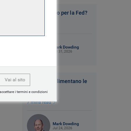
Nessun piano per la Fed?
9 mins read
Mark Dowding
Jul 31, 2026
Vai al sito
Venti caldi alimentano le
fiamme
accettare i termini e condizioni
7 mins read
Mark Dowding
Jul 24, 2026