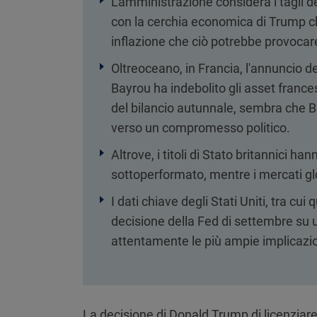
L'amministrazione considera i tagli dei 
con la cerchia economica di Trump che
inflazione che ciò potrebbe provocar
Oltreoceano, in Francia, l'annuncio de
Bayrou ha indebolito gli asset frances
del bilancio autunnale, sembra che B
verso un compromesso politico.
Altrove, i titoli di Stato britannici han
sottoperformato, mentre i mercati glo
I dati chiave degli Stati Uniti, tra cui q
decisione della Fed di settembre su u
attentamente le più ampie implicazion
La decisione di Donald Trump di licenziare