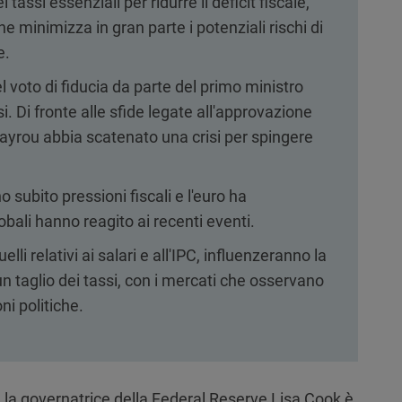
tassi essenziali per ridurre il deficit fiscale,
 minimizza in gran parte i potenziali rischi di
e.
l voto di fiducia da parte del primo ministro
i. Di fronte alle sfide legate all'approvazione
ayrou abbia scatenato una crisi per spingere
no subito pressioni fiscali e l'euro ha
bali hanno reagito ai recenti eventi.
uelli relativi ai salari e all'IPC, influenzeranno la
n taglio dei tassi, con i mercati che osservano
i politiche.
 la governatrice della Federal Reserve Lisa Cook è