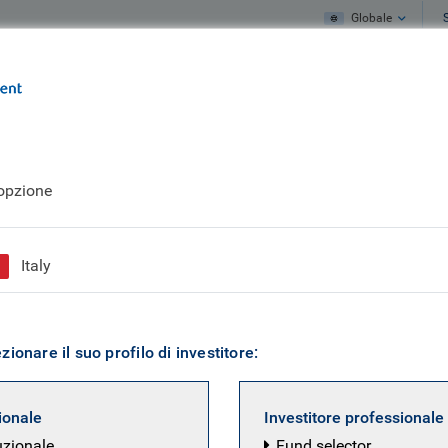
Globale
Cosa facciamo
Cosa pensiamo
’opzione
Italy
ionare il suo profilo di investitore:
zionale
Investitore professionale
uzionale
Fund selector