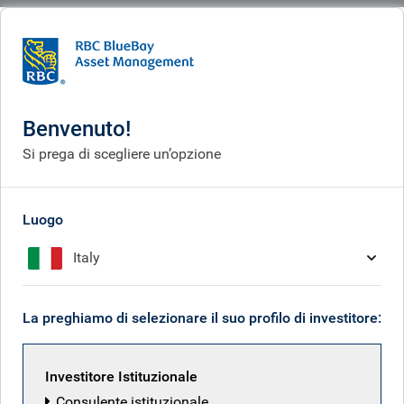
BlueBay
What we think
Insights
Our CLO platform: an evolving growth story
Benvenuto!
La nostra piattaforma CLO:
Si prega di scegliere un’opzione
una storia di crescita in
continua evoluzione
Luogo
Mar 13, 2026
Italy
La preghiamo di selezionare il suo profilo di investitore:
Sid Chhabra
Investitore Istituzionale
Consulente istituzionale