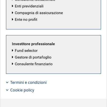
Enti previdenziali
Compagnia di assicurazione
Ente no profit
Investitore professionale
Fund selector
Gestore di portafoglio
Consulente finanziario
Essendo uno dei gestori di CLO più
Termini e condizioni
attivi in Europa, nonché di investitori
Cookie policy
in tranche, vantiamo una conoscenza
approfondita degli aspetti tecnici e