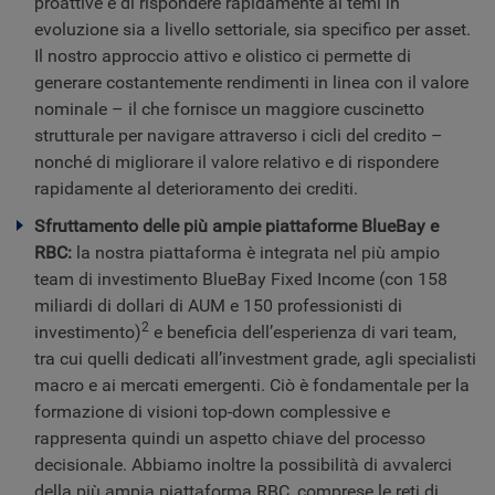
proattive e di rispondere rapidamente ai temi in
evoluzione sia a livello settoriale, sia specifico per asset.
Il nostro approccio attivo e olistico ci permette di
generare costantemente rendimenti in linea con il valore
nominale – il che fornisce un maggiore cuscinetto
strutturale per navigare attraverso i cicli del credito –
nonché di migliorare il valore relativo e di rispondere
rapidamente al deterioramento dei crediti.
Sfruttamento delle più ampie piattaforme BlueBay e
RBC:
la nostra piattaforma è integrata nel più ampio
team di investimento BlueBay Fixed Income (con 158
miliardi di dollari di AUM e 150 professionisti di
2
investimento)
e beneficia dell’esperienza di vari team,
tra cui quelli dedicati all’investment grade, agli specialisti
macro e ai mercati emergenti. Ciò è fondamentale per la
formazione di visioni top-down complessive e
rappresenta quindi un aspetto chiave del processo
decisionale. Abbiamo inoltre la possibilità di avvalerci
della più ampia piattaforma RBC, comprese le reti di