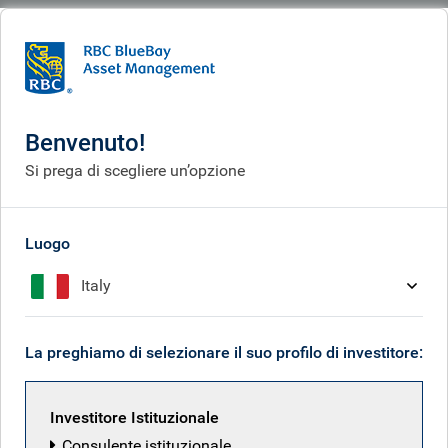
BlueBay
What we think
Insights
Markets become disconnected from the reality on the ground
Benvenuto!
I mercati si disconnettono
Si prega di scegliere un’opzione
dalla realtà sul campo
Luogo
Apr 24, 2026
Italy
Mark Dowding
La preghiamo di selezionare il suo profilo di investitore:
Investitore Istituzionale
Consulente istituzionale