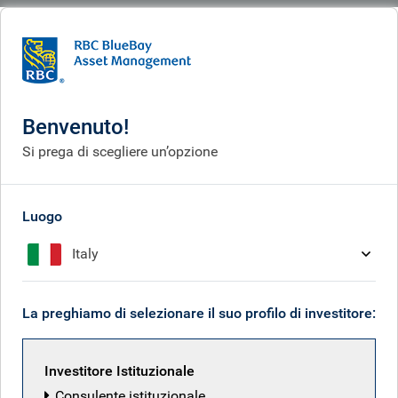
BlueBay
What we think
Insights
Market views: fixed income and equities
Benvenuto!
Market view: fixed income ed
Si prega di scegliere un’opzione
equity
Dec 08, 2025
Luogo
Italy
Mark Dowding
La preghiamo di selezionare il suo profilo di investitore:
Investitore Istituzionale
Consulente istituzionale