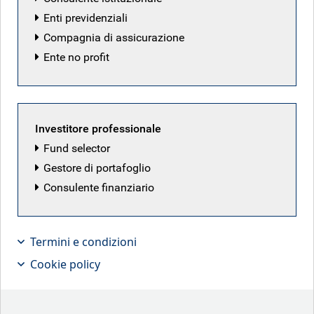
Enti previdenziali
Compagnia di assicurazione
Ente no profit
Investitore professionale
Fund selector
Gestore di portafoglio
Consulente finanziario
Rivediamo l’anno appena trascorso e
condividiamo le nostre opinioni sulle
Termini e condizioni
prospettive per il 2026.
Cookie policy
Punti chiave