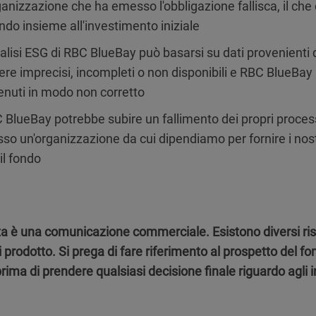
rganizzazione che ha emesso l'obbligazione fallisca, il ch
ondo insieme all'investimento iniziale
nalisi ESG di RBC BlueBay può basarsi su dati provenienti da
ere imprecisi, incompleti o non disponibili e RBC BlueBay p
enuti in modo non corretto
 BlueBay potrebbe subire un fallimento dei propri processi,
sso un'organizzazione da cui dipendiamo per fornire i nostr
il fondo
a è una comunicazione commerciale. Esistono diversi risc
i prodotto. Si prega di fare riferimento al prospetto del fo
rima di prendere qualsiasi decisione finale riguardo agli 