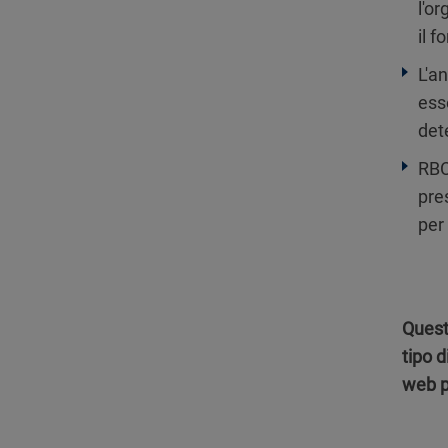
l'o
il f
L'a
ess
det
RBC
pre
per 
Quest
tipo d
web p