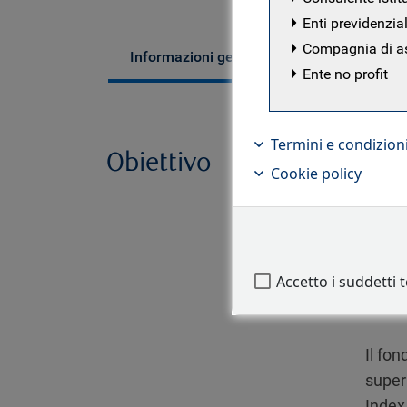
Enti previdenzial
Compagnia di a
Gestori dei fo
Informazioni generali
Ente no profit
Termini e condizion
Obiettivo
Il fo
Cookie policy
rispet
Accetto i suddetti 
Il fo
super
Index,