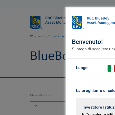
BlueBay
Chi siamo
What we do
Fixed income fund centre
BlueBay High Yiel
Benvenuto!
Si prega di scegliere un
BlueBay High Y
Luogo
La preghiamo di selez
Classi di azioni
ISI
Investitore Istitu
Consulente istit