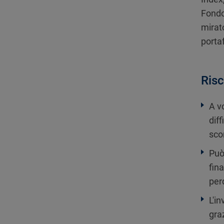
Fondo
mirato
porta
Risc
A v
diff
sco
Può
fin
per
L'i
gra