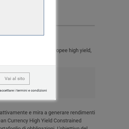
stire in obbligazioni europee high yield,
Vai al sito
accettare i termini e condizioni
o attivamente e mira a generare rendimenti
pean Currency High Yield Constrained
rtafoglio di obbligazioni. L'obiettivo del