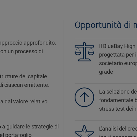
Opportunità di 
 approccio approfondito,
Il BlueBay High
 con un processo di
progettata per 
societario europ
grade
strutture del capitale
 di ciascun emittente.
La selezione del
fondamentale bo
 dal valore relativo
stress test dei 
a guidare le strategie di
L'analisi del cre
el portafoglio