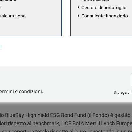
i
Gestore di portafoglio
ssicurazione
Consulente finanziario
ndi
i
ndo BlueBay High Yield ESG Bond Fund è progettato per inve
tando criteri ambientali, sociali e di governance (ESG).
Disclosure in materia di sostenibilità
termini e condizioni.
Si prega di 
ndo BlueBay High Yield ESG Bond Fund (il Fondo) è gestit
iori rispetto al benchmark, l'ICE BofA Merrill Lynch Euro
 con copertura totale rispetto all’euro, investendo in un po