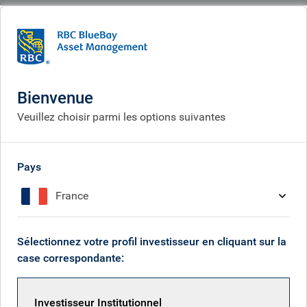
BlueBay
What we do
Investor solutions
The emerging multipolar world order
L’ordre mondial multipolaire
Bienvenue
émergent
Veuillez choisir parmi les options suivantes
Pays
France
Sélectionnez votre profil investisseur en cliquant sur la
case correspondante:
Investisseur Institutionnel