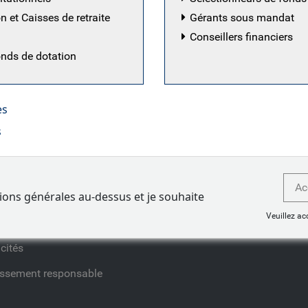
 avant de rejoindre l'équipe Investment Grade en décem
 et Caisses de retraite
Gérants sous mandat
ravaillé pour Sapient Global Markets en tant que consultan
Conseillers financiers
s à travailler dans le support des transactions. Il est tit
onds de dotation
n investissement et gestion des risques financiers de la
es
s
Ac
activité
Nos idées
tions générales au-dessus et je souhaite
Veuillez ac
ients
Perspectives
cités
issement responsable