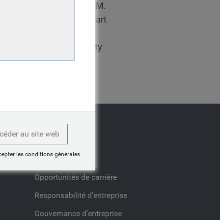
bre 2013. Avant BlueBay, M.
t associé, passant la plupart
ulaire d'une licence (avec
 Cass Business School, City
céder au site web
Société
cepter les conditions générales
Média
Opportunités de carrière
Responsabilité d’entreprise
Gouvernance d’entreprise