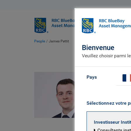
BlueBay
Qui sommes
People
James Pettit
Bienvenue
Veuillez choisir parmi l
Jam
Pays
BlueBay
Sélectionnez votre p
M. Pettit 
a rejoint 
Investisseur Insti
partie du 
Consultants inst