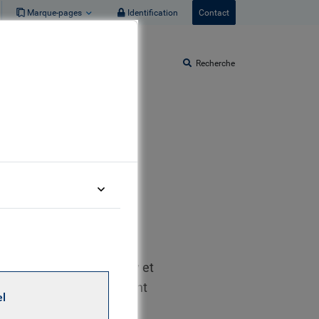
Marque-pages
Identification
Contact
Recherche
vestment Grade de BlueBay et
gement (qui fait maintenant
el
e de la direction des