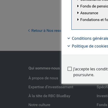
opérations
Fonds de pension
Pettit a t
Assurance
de son temp
Fondations et f
mention) e
University.
Retour à Nos ressources
Conditions général
Politique de cookie
Qui sommes-nous
Notre 
J'accepte les condi
poursuivre.
À propos de nous
Nos cl
Expertise d'investissement
Spécifi
À la tête de RBC BlueBay
Invest
Notre culture
Fonds