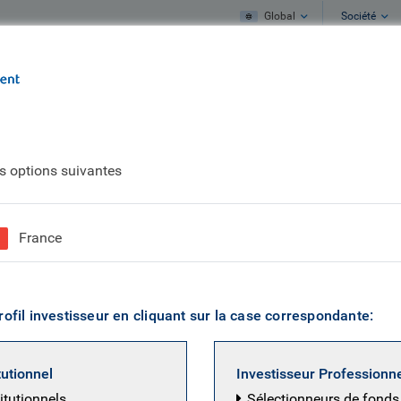
Global
Société
-nous
Notre activité
Nos idées
es options suivantes
es Pettit
France
 Portfolio Manager, Investment Grade
rofil investisseur en cliquant sur la case correspondante:
est gérant de portefeuille BlueBay au sein de l'équipe In
la société en mars 2012. Il a intégré BlueBay Asset Mana
tutionnel
Investisseur Professionn
groupe RBC Global Asset Management) en tant que membr
itutionnels
Sélectionneurs de fonds