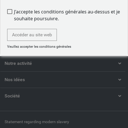
Retour à Nos ressources
J'accepte les conditions générales au-dessus et je
souhaite poursuivre.
Accéder au site web
Qui sommes-nous
Veuillez accepter les conditions générales
Notre activité
Nos idées
Société
Statement regarding modern slavery