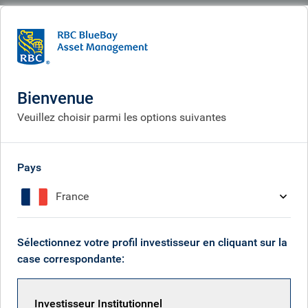
BlueBay
Who we are
Investment expertise
Policy & politics
Cases studies
The ‘surprise’ of Brexit
Bienvenue
La « surprise » du Brexit
Veuillez choisir parmi les options suivantes
Pays
France
Sélectionnez votre profil investisseur en cliquant sur la
case correspondante:
Investisseur Institutionnel