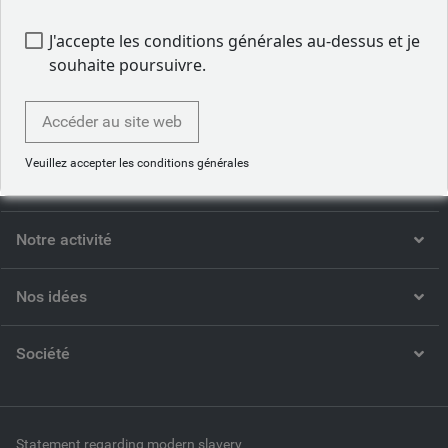
1. What UK Thinks, sondage mené entre le 4 septembre 2015 et le 22 juin
2016
J'accepte les conditions générales au-dessus et je
souhaite poursuivre.
Accéder au site web
Veuillez accepter les conditions générales
Qui sommes-nous
Notre activité
Nos idées
Société
Statement regarding modern slavery