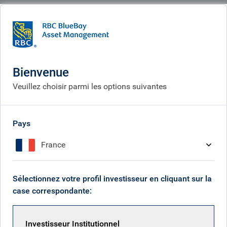
BlueBay
What we think
Insights
Five years of Event-Driven Credit
Bienvenue
Cinq ans de crédit lié à des
Veuillez choisir parmi les options suivantes
événements
Dec 05, 2025
Pays
France
Adam Phillips
Sélectionnez votre profil investisseur en cliquant sur la
case correspondante:
Duncan Farley
Investisseur Institutionnel