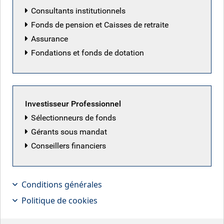
Consultants institutionnels
Fonds de pension et Caisses de retraite
Assurance
Fondations et fonds de dotation
Investisseur Professionnel
Sélectionneurs de fonds
Gérants sous mandat
Conseillers financiers
Neil Mehta, gestionnaire de
portefeuille, assemble pour nous le
Conditions générales
puzzle des marchés
Politique de cookies
macroéconomiques et obligataires