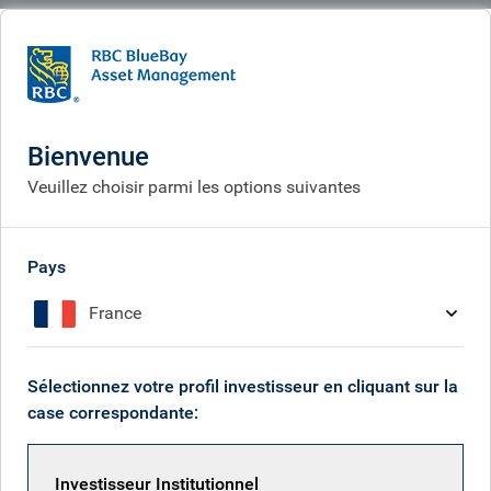
BlueBay
What we think
Insights
European bond markets: five musings from April
Bienvenue
Marché obligataire européen
Veuillez choisir parmi les options suivantes
: cinq réflexions du mois
d’avril
Pays
May 11, 2026
France
Sélectionnez votre profil investisseur en cliquant sur la
Neil Mehta
case correspondante:
Investisseur Institutionnel