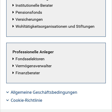
Institutionelle Berater
Pensionsfonds
RBC Emerging Markets
Versicherungen
Equity team
Wohltätigkeitsorganisationen und Stiftungen
Zurück zu unserem Team
Professionelle Anleger
Fondsselektoren
Vermögensverwalter
Finanzberater
Aktuelle Artikel von RBC Emerging
Markets Equity team
Allgemeine Geschäftsbedingungen
Cookie-Richtlinie