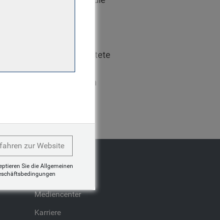
tellt aussagekräftige
dem ist er in ESG-
iven zu Themen wie
3 zu RBC GAM kam, arbeitete
riere im Investment
n Public Management von
fahren zur Website
zeptieren Sie die Allgemeinen
Unternehmen
eschäftsbedingungen
Mediencenter
Karriere