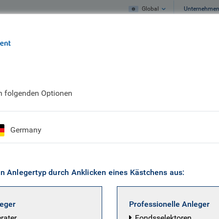
Global
Unternehme
Unser Profil
Unsere Meinung
en folgenden Optionen
t Carthy
Germany
Analyst, Responsible Investment
en Anlegertyp durch Anklicken eines Kästchens aus:
m (Public Management), University of Guelph, Canada.
leger
Professionelle Anleger
y ist Manager im Responsible Investment Team von RBC 
erater
Fondsselektoren
 Teams bei der Integration von ESG-Faktoren (Umwelt, S