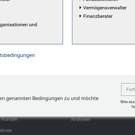
Vermögensverwalter
esse von RBC GAM, betreibt aktives Stewardship und ers
Finanzberater
ichte zu verantwortungsbewusster Vermögensanlage. Zu
rganisationen und
die Formulierung von Leitlinien und strategische Initiat
l, Natur und Menschenrechten involviert. Bevor er 201
atkundengeschäft von RBC. Matt Carthy begann seine Kar
t im Jahr 2010 und hat einen Bachelor of Commerce i
ftsbedingungen
sity of Guelph, Kanada.
Fort
ben genannten Bedingungen zu und möchte
Bitte ak
Profil
Unsere Meinung
G
e Kunden
Analysen
biete