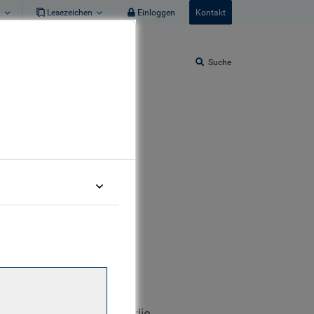
n
Lesezeichen
Einloggen
Kontakt
Suche
GAM. Er unterstützt die
oziales, Governance) in die