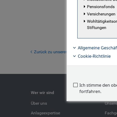
Pensionsfonds
Anlageproz
Versicherungen
Kundenber
Wohltätigkeitso
Research, 
Stiftungen
Klimawande
er im Priv
Managemen
Allgemeine Geschä
der Univer
Zurück zu unserem Team
Cookie-Richtlinie
Ich stimme den o
fortfahren.
Wer wir sind
Unser 
Über uns
Unser
Anlageexpertise
Fachge