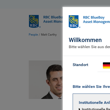
BlueBay
Wer wir sind
People
Matt Carthy
Willkommen
Bitte wählen Sie aus d
Mat
Standort
Senior 
Bitte wählen Sie Ihr
CFA; BCom
Institutionelle An
Matt Carth
Institutionelle B
Investment