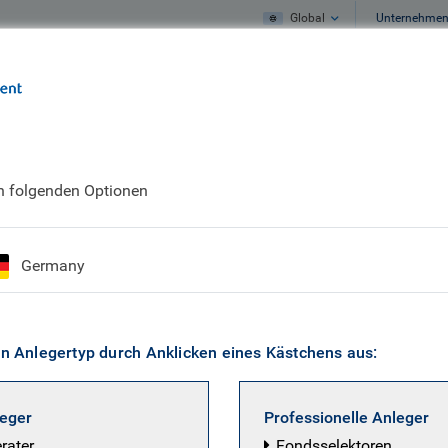
Global
Unternehme
Unser Profil
Unsere Meinung
en folgenden Optionen
ison Hill
Germany
 Portfolio Manager, Investment Grade
en Anlegertyp durch Anklicken eines Kästchens aus:
ist BlueBay Portfoliomanager im Investment Grade-Team
zum Unternehmen. Harrison kam als Mitglied der Abtei
leger
Professionelle Anleger
n zu BlueBay Asset Management (das mittlerweile ein Tei
erater
Fondsselektoren