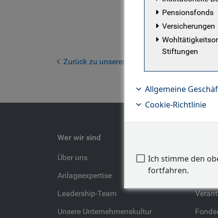
Management
Pensionsfonds
seiner Tät
Versicherungen
Portfolioa
Wohltätigkeitso
Economics 
Stiftungen
in ESG-Inv
Zurück zu unserem Team
Allgemeine Geschä
Cookie-Richtlinie
Wer wir sind
Unser 
Über uns
Unser
Ich stimme den o
fortfahren.
Anlageexpertise
Fachge
Leadership-Team
Verant
Unsere Unternehmenskultur
Fondsc