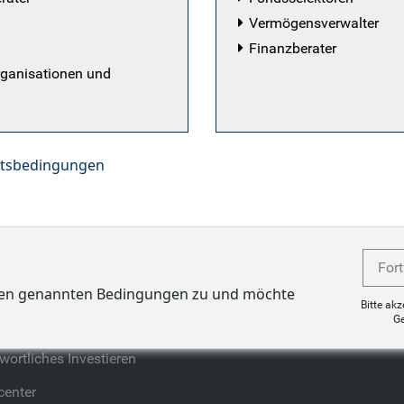
 ist), bevor er im August 2018 in das Investment Grad
Vermögensverwalter
igkeit bei BlueBay arbeitete Harrison bei Sovereign Insur
Finanzberater
nalyst. Er hat einen Bachelor of Commerce (BCom) in In
rganisationen und
von der University of Auckland in Neuseeland. Harrison b
esting.
ftsbedingungen
Profil
Unsere Meinung
Fort
e Kunden
Analysen
ben genannten Bedingungen zu und möchte
Bitte ak
G
biete
wortliches Investieren
enter