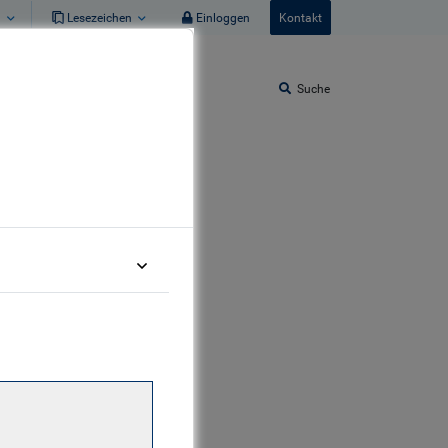
n
Lesezeichen
Einloggen
Kontakt
Suche
 von BlueBay und kam im
lung Performance und
l von RBC Global Asset