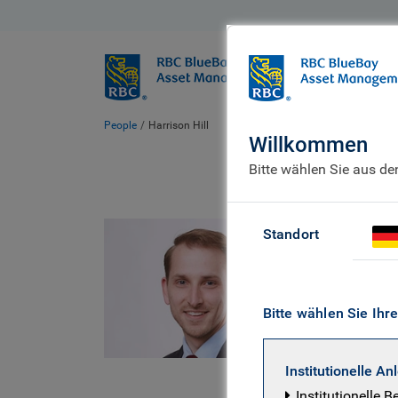
BlueBay
Wer wir sind
People
Harrison Hill
Willkommen
Bitte wählen Sie aus d
Harr
Standort
BlueBay
Bitte wählen Sie Ihr
Harrison 
Juni 2015 
Institutionelle An
Attributio
Institutionelle B