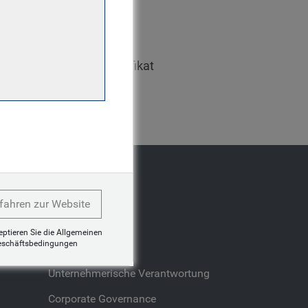
e-Team wechselte. Vor
ance in Neuseeland als
vestment Finance and
esitzt das CFA UK-Zertifikat
Unternehmen
fahren zur Website
Mediencenter
zeptieren Sie die Allgemeinen
eschäftsbedingungen
Karriere
Unternehmerische Verantwortung
Corporate Governance