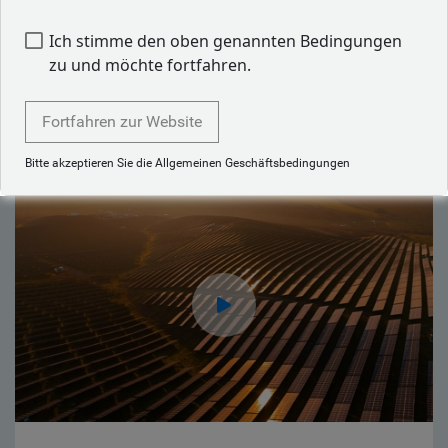
Ich stimme den oben genannten Bedingungen
Zurück zu unserem Team
zu und möchte fortfahren.
Fortfahren zur Website
Aktuelle Artikel von Freddie Fuller
Bitte akzeptieren Sie die Allgemeinen Geschäftsbedingungen