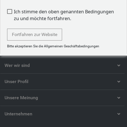
in Versicherungsmathematik von der Universität Claude
Bernard Lyon 1.
Ich stimme den oben genannten Bedingungen
zu und möchte fortfahren.
Zurück zu unserem Team
Fortfahren zur Website
Bitte akzeptieren Sie die Allgemeinen Geschäftsbedingungen
Wer wir sind
Unser Profil
Unsere Meinung
Unternehmen