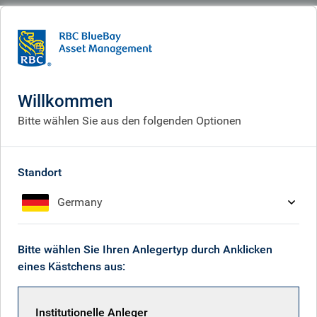
BlueBay
What we do
Fixed income fund centre
BlueBay Emerging Market Illiquid Credit Fund I SCSp
Willkommen
BlueBay Emerging Market
Bitte wählen Sie aus den folgenden Optionen
Illiquid Credit Fund I SCSp
Standort
Germany
Fondsmanager
Überblick
Bitte wählen Sie Ihren Anlegertyp durch Anklicken
eines Kästchens aus:
Übersicht
Institutionelle Anleger