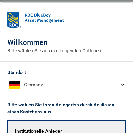
BlueBay
What we do
Fixed income fund centre
BlueBay Emerging Market High Yield Corporate Bond Fund
Willkommen
BlueBay Emerging Market
Bitte wählen Sie aus den folgenden Optionen
High Yield Corporate Bond
Fund
Standort
Germany
Bitte wählen Sie Ihren Anlegertyp durch Anklicken
Zurück zu allen Fonds
eines Kästchens aus:
Anteilsklasse
ISIN-Code
Institutionelle Anleger