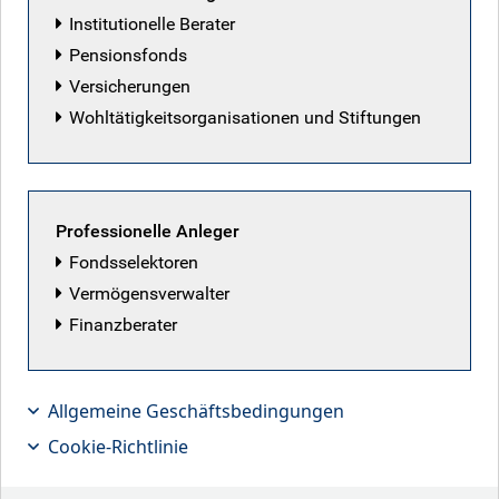
Institutionelle Berater
Fondsmanager
Überblick
Pensionsfonds
Versicherungen
Wohltätigkeitsorganisationen und Stiftungen
Anlageziel
Erzielung eines langfristigen Kapitalzuwachses
vornehmlich durch die Anlage in Aktienwerte einer
Professionelle Anleger
diversifizierten Mischung von Unternehmen, die in
Fondsselektoren
verschiedenen Ländern der Welt und in einer Reihe von
Vermögensverwalter
Sektoren tätig sind.
Finanzberater
Benchmark
MSCI World Total Return Net Index
Allgemeine Geschäftsbedingungen
Cookie-Richtlinie
Nachhaltigkeitsbezogene Offenlegung