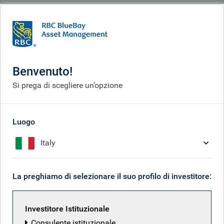
BlueBay
What we do
Investor solutions
The emerging multipolar world order
L'emergente ordine
Benvenuto!
mondiale multipolare
Si prega di scegliere un’opzione
Luogo
Italy
La preghiamo di selezionare il suo profilo di investitore:
Investitore Istituzionale
Consulente istituzionale