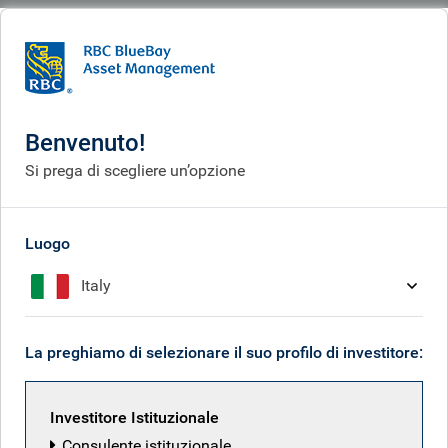
BlueBay
Who we are
Investment expertise
Policy & politics
Timothy Ash, Senior Emerging Market Sovereign Strategist
Benvenuto!
Timothy Ash, Senior
Si prega di scegliere un’opzione
Emerging Market Sovereign
Strategist, Emerging Market
Luogo
Debt
Italy
< Back to Policy & Politics
La preghiamo di selezionare il suo profilo di investitore:
Investitore Istituzionale
"Determina la bilancia dei pagamenti, i
Consulente istituzionale