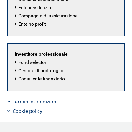
tassi di cambio e, in ultima analisi, i
Enti previdenziali
risultati finali in termini di performance
Compagnia di assicurazione
obbligazionaria".
Ente no profit
Timothy Ash, Senior Emerging Market Sovereign Strategist,
spiega perché ritiene che i temi legati a policy & politics
Investitore professionale
siano cosi importanti nel processo decisionale di
Fund selector
investimento.
Gestore di portafoglio
Consulente finanziario
Termini e condizioni
Cookie policy