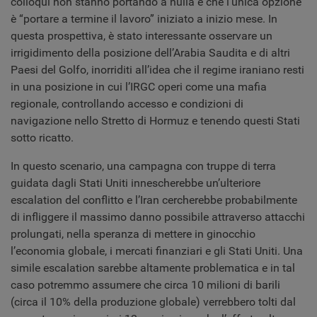
colloqui non stanno portando a nulla e che l’unica opzione
è “portare a termine il lavoro” iniziato a inizio mese. In
questa prospettiva, è stato interessante osservare un
irrigidimento della posizione dell’Arabia Saudita e di altri
Paesi del Golfo, inorriditi all’idea che il regime iraniano resti
in una posizione in cui l’IRGC operi come una mafia
regionale, controllando accesso e condizioni di
navigazione nello Stretto di Hormuz e tenendo questi Stati
sotto ricatto.
In questo scenario, una campagna con truppe di terra
guidata dagli Stati Uniti innescherebbe un’ulteriore
escalation del conflitto e l’Iran cercherebbe probabilmente
di infliggere il massimo danno possibile attraverso attacchi
prolungati, nella speranza di mettere in ginocchio
l’economia globale, i mercati finanziari e gli Stati Uniti. Una
simile escalation sarebbe altamente problematica e in tal
caso potremmo assumere che circa 10 milioni di barili
(circa il 10% della produzione globale) verrebbero tolti dal