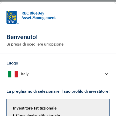
BlueBay
What we think
Insights
Searching for a Strait answer
Benvenuto!
Alla ricerca di una risposta
Si prega di scegliere un’opzione
sullo Stretto
Mar 27, 2026
Luogo
Italy
Mark Dowding
La preghiamo di selezionare il suo profilo di investitore:
Investitore Istituzionale
Consulente istituzionale