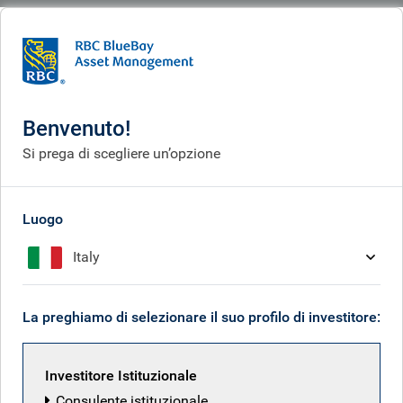
BlueBay
What we think
Insights
Dollars and Sense podcast - Making dollars and talking sense...in European
investment grade banks
Benvenuto!
Si prega di scegliere un’opzione
Dollars and Sense podcast
Jun 03, 2026
Luogo
Italy
Marc Stacey
La preghiamo di selezionare il suo profilo di investitore:
Mike Reed
Investitore Istituzionale
Consulente istituzionale