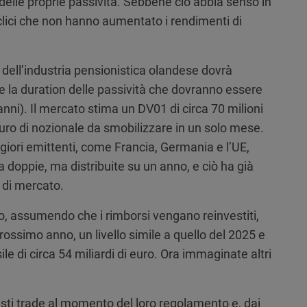
 delle proprie passività. Sebbene ciò abbia senso in
lici che non hanno aumentato i rendimenti di
 dell’industria pensionistica olandese dovrà
re la duration delle passività che dovranno essere
 anni). Il mercato stima un DV01 di circa 70 milioni
 euro di nozionale da smobilizzare in un solo mese.
aggiori emittenti, come Francia, Germania e l’UE,
 doppie, ma distribuite su un anno, e ciò ha già
 di mercato.
, assumendo che i rimborsi vengano reinvestiti,
prossimo anno, un livello simile a quello del 2025 e
e di circa 54 miliardi di euro. Ora immaginate altri
sti trade al momento del loro regolamento e, dai