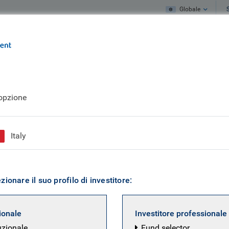
Globale
Cosa facciamo
Cosa pensiamo
edge fund industry
’opzione
e pensioni olandesi 
Italy
li hedge fund
ionare il suo profilo di investitore:
zionale
Investitore professionale
uzionale
Fund selector