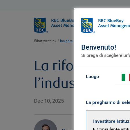
BlueBay
Chi siamo
What we think
Insights
Dutch pension reform meets the h
Benvenuto!
Si prega di scegliere un
La riforma dell
Luogo
l’industria deg
Dec 10, 2025
La preghiamo di selez
Investitore Istitu
Consulente istit