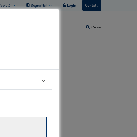
Società
Segnalibri
Login
Contatti
Cerca
incontra
Relativi