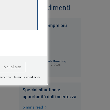
approfondimenti
Un mondo sempre più
caotico
6 mins read
Mark Dowding
Jul 17, 2026
Vai al sito
accettare i termini e condizioni
Special situations:
opportunità dall'incertezza
5 mins read