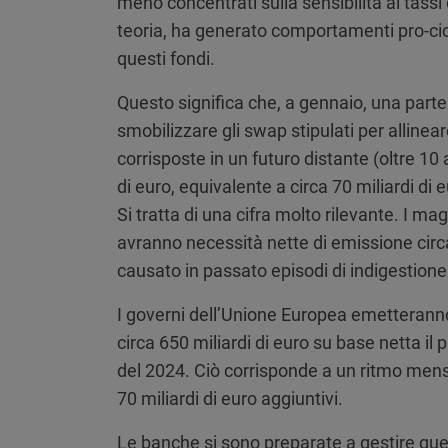
meno concentrati sulla sensibilità ai tassi
teoria, ha generato comportamenti pro-cic
questi fondi.
Questo significa che, a gennaio, una parte
smobilizzare gli swap stipulati per allinea
corrisposte in un futuro distante (oltre 10
di euro, equivalente a circa 70 miliardi di
Si tratta di una cifra molto rilevante. I m
avranno necessità nette di emissione circa
causato in passato episodi di indigestione
I governi dell’Unione Europea emetteranno
circa 650 miliardi di euro su base netta il 
del 2024. Ciò corrisponde a un ritmo mensil
70 miliardi di euro aggiuntivi.
Le banche si sono preparate a gestire que