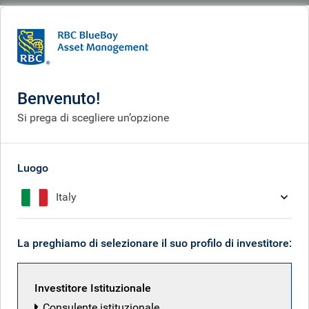
BlueBay
What we do
Fixed income fund centre
BlueBay Investment Grade Euro Government Bond Fund
Benvenuto!
BlueBay Investment Grade
Si prega di scegliere un’opzione
Euro Government Bond
Fund
Luogo
Italy
La preghiamo di selezionare il suo profilo di investitore:
Torna a tutti i fondi
Classi di azioni
Investitore Istituzionale
ISIN
Consulente istituzionale