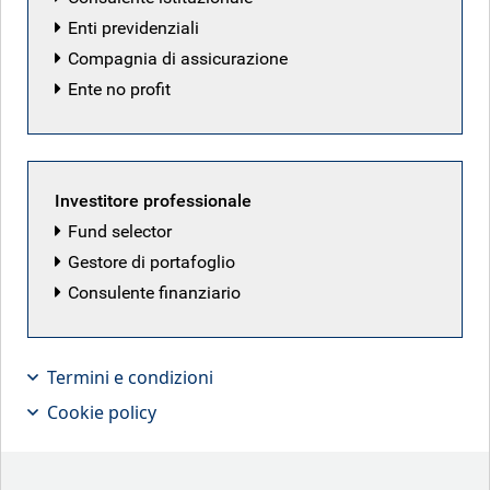
Enti previdenziali
Compagnia di assicurazione
Gestori dei fondi
Informazioni generali
Ente no profit
Obiettivo
Investitore professionale
Il fondo BlueBay Investment Grade Euro Government Bond
Fund selector
Fund è progettato per investire prevalentemente in emittenti
Gestore di portafoglio
sovrani con rating investment grade europei e in tassi e
Consulente finanziario
valute, nel rispetto di criteri ambientali, sociali e di
governance (ESG).
Termini e condizioni
Cookie policy
Disclosure in materia di sostenibilità