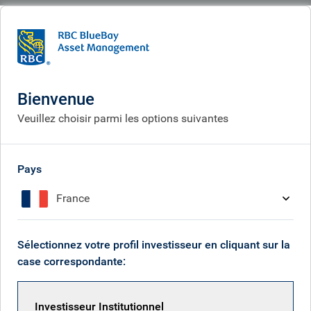
BlueBay
What we think
Insights
Moving the goalposts?
Bienvenue
Les règles ont changé ?
Veuillez choisir parmi les options suivantes
Jun 12, 2026
Pays
France
Mark Dowding
Sélectionnez votre profil investisseur en cliquant sur la
case correspondante:
Investisseur Institutionnel