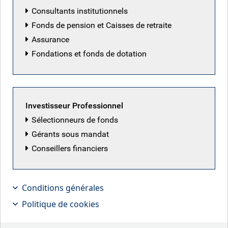
Consultants institutionnels
Fonds de pension et Caisses de retraite
Assurance
Fondations et fonds de dotation
Investisseur Professionnel
Sélectionneurs de fonds
Trump ne mène pas bien sa barque au
Gérants sous mandat
Moyen-Orient, tandis que Warsh joue
Conseillers financiers
sur le long terme
Points clés:
Conditions générales
Politique de cookies
Géopolitique au Moyen-Orient :
jeudi soir, le président
Trump a semblé laisser entrevoir un accord imminent